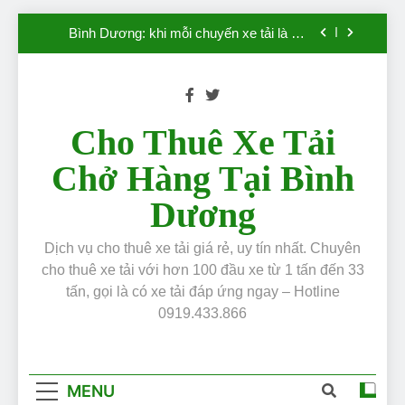
“Mắt Xích” sống còn của doanh nghiệp.
Skip
Đơn vị cho thuê xe tải tại Bình Dương, an
to
toàn, uy tín, chuyên nghiệp, giá chỉ từ 300k
content
Dịch vụ cho thuê xe tải uy tín, giá rẻ số # 1
Việt Nam
Giá Dầu Tăng Cao: Vận Tải Lâm Phát Cam
Kết Giữ Nguyên Giá Cho Thuê Xe Tải, Đồng
Cho Thuê Xe Tải
Hành Cùng Doanh Nghiệp
Bình Dương: khi mỗi chuyến xe tải là một
Chở Hàng Tại Bình
“Mắt Xích” sống còn của doanh nghiệp.
Đơn vị cho thuê xe tải tại Bình Dương, an
Dương
toàn, uy tín, chuyên nghiệp, giá chỉ từ 300k
Dịch vụ cho thuê xe tải uy tín, giá rẻ số # 1
Việt Nam
Dịch vụ cho thuê xe tải giá rẻ, uy tín nhất. Chuyên
cho thuê xe tải với hơn 100 đầu xe từ 1 tấn đến 33
tấn, gọi là có xe tải đáp ứng ngay – Hotline
0919.433.866
MENU