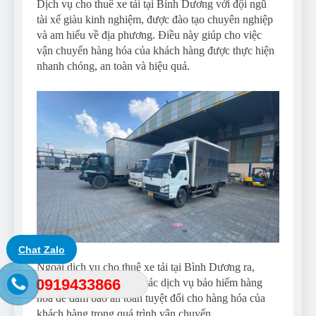
Dịch vụ cho thuê xe tải tại Bình Dương với đội ngũ
tài xế giàu kinh nghiệm, được đào tạo chuyên nghiệp
và am hiểu về địa phương. Điều này giúp cho việc
vận chuyển hàng hóa của khách hàng được thực hiện
nhanh chóng, an toàn và hiệu quả.
Chat Zalo
Ngoài dịch vụ cho thuê xe tải tại Bình Dương ra,
0919433866
chúng tôi còn cung cấp các dịch vụ bảo hiểm hàng
hóa để đảm bảo an toàn tuyệt đối cho hàng hóa của
khách hàng trong quá trình vận chuyển.