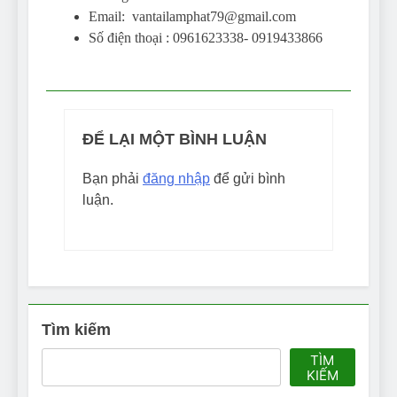
Email: vantailamphat79@gmail.com
Số điện thoại : 0961623338- 0919433866
ĐỂ LẠI MỘT BÌNH LUẬN
Bạn phải
đăng nhập
để gửi bình
luận.
Tìm kiếm
TÌM
KIẾM