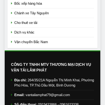
Bốc xếp hàng hóa
Chành xe Tây Nguyên
Cho thuê xe tải
Dịch vụ khác
Vận chuyển Bắc Nam
CÔNG TY TNHH MTV THƯƠNG MẠI DỊCH VỤ
VẬN TẢI LÂM PHÁT
Địa chỉ:
264/35/21A Nguyễn Thị Minh Khai, Phường
Phú Hòa, TP.Thủ Dầu Một, Bình Dương
Email:
vantailamphat79@gmail.com
Số điện thoại:
0919433866 - 0961623338