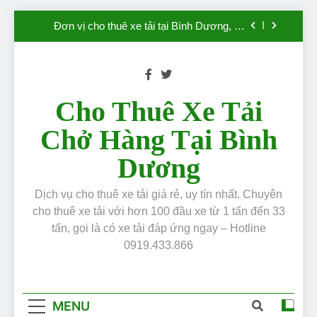
“Mắt Xích” sống còn của doanh nghiệp.
Skip
Đơn vị cho thuê xe tải tại Bình Dương, an
to
toàn, uy tín, chuyên nghiệp, giá chỉ từ 300k
content
Dịch vụ cho thuê xe tải uy tín, giá rẻ số # 1
Việt Nam
Giá Dầu Tăng Cao: Vận Tải Lâm Phát Cam
Kết Giữ Nguyên Giá Cho Thuê Xe Tải, Đồng
Cho Thuê Xe Tải
Hành Cùng Doanh Nghiệp
Bình Dương: khi mỗi chuyến xe tải là một
Chở Hàng Tại Bình
“Mắt Xích” sống còn của doanh nghiệp.
Đơn vị cho thuê xe tải tại Bình Dương, an
Dương
toàn, uy tín, chuyên nghiệp, giá chỉ từ 300k
Dịch vụ cho thuê xe tải uy tín, giá rẻ số # 1
Việt Nam
Dịch vụ cho thuê xe tải giá rẻ, uy tín nhất. Chuyên
cho thuê xe tải với hơn 100 đầu xe từ 1 tấn đến 33
tấn, gọi là có xe tải đáp ứng ngay – Hotline
0919.433.866
MENU