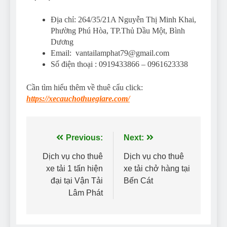
Địa chỉ: 264/35/21A Nguyễn Thị Minh Khai,
Phường Phú Hòa, TP.Thủ Dầu Một, Bình
Dương
Email: vantailamphat79@gmail.com
Số điện thoại : 0919433866 – 0961623338
Cần tìm hiểu thêm về thuê cẩu click:
https://xecauchothuegiare.com/
Điều
Previous:
Next:
hướng
Dịch vụ cho thuê
Dịch vụ cho thuê
xe tải 1 tấn hiện
xe tải chở hàng tại
bài
đại tại Vận Tải
Bến Cát
viết
Lâm Phát