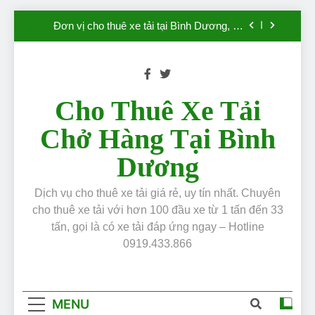
“Mắt Xích” sống còn của doanh nghiệp.
Skip
Đơn vị cho thuê xe tải tại Bình Dương, an
to
toàn, uy tín, chuyên nghiệp, giá chỉ từ 300k
content
Dịch vụ cho thuê xe tải uy tín, giá rẻ số # 1
Việt Nam
Giá Dầu Tăng Cao: Vận Tải Lâm Phát Cam
Kết Giữ Nguyên Giá Cho Thuê Xe Tải, Đồng
Cho Thuê Xe Tải
Hành Cùng Doanh Nghiệp
Bình Dương: khi mỗi chuyến xe tải là một
Chở Hàng Tại Bình
“Mắt Xích” sống còn của doanh nghiệp.
Đơn vị cho thuê xe tải tại Bình Dương, an
Dương
toàn, uy tín, chuyên nghiệp, giá chỉ từ 300k
Dịch vụ cho thuê xe tải uy tín, giá rẻ số # 1
Việt Nam
Dịch vụ cho thuê xe tải giá rẻ, uy tín nhất. Chuyên
cho thuê xe tải với hơn 100 đầu xe từ 1 tấn đến 33
tấn, gọi là có xe tải đáp ứng ngay – Hotline
0919.433.866
MENU