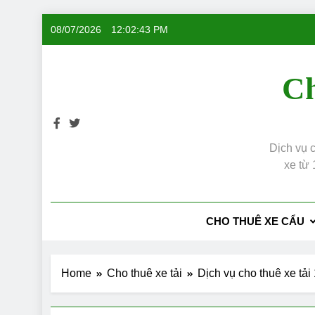
Skip
08/07/2026
12:02:44 PM
to
content
Ch
Dịch vụ c
xe từ 
CHO THUÊ XE CẨU
Home
Cho thuê xe tải
Dịch vụ cho thuê xe tải