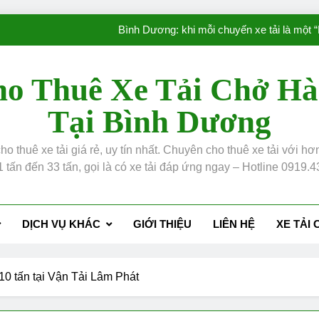
Bình Dương: khi mỗi chuyến xe tải là một 
Đơn vị cho thuê xe tải tại Bình Dương, an toàn,
o Thuê Xe Tải Chở H
Dịch vụ cho th
Tại Bình Dương
Giá Dầu Tăng Cao: Vận Tải Lâm Phát Cam Kết Giữ Nguyên Giá Cho
ho thuê xe tải giá rẻ, uy tín nhất. Chuyên cho thuê xe tải với h
Bình Dương: khi mỗi chuyến xe tải là một 
1 tấn đến 33 tấn, gọi là có xe tải đáp ứng ngay – Hotline 0919.
Đơn vị cho thuê xe tải tại Bình Dương, an toàn,
Dịch vụ cho th
DỊCH VỤ KHÁC
GIỚI THIỆU
LIÊN HỆ
XE TẢI
 10 tấn tại Vận Tải Lâm Phát