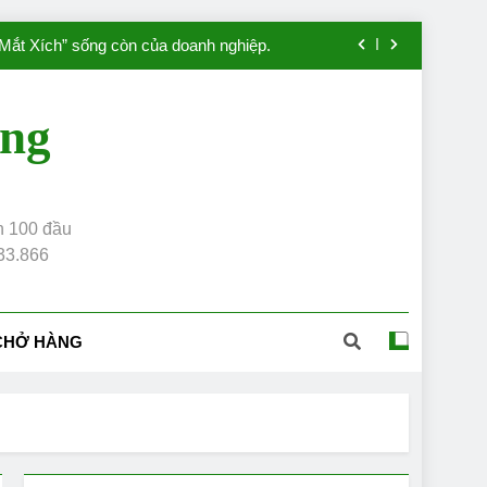
Nghiệp
“Mắt Xích” sống còn của doanh nghiệp.
 uy tín, chuyên nghiệp, giá chỉ từ 300k
àng
uê xe tải uy tín, giá rẻ số # 1 Việt Nam
 Thuê Xe Tải, Đồng Hành Cùng Doanh
Nghiệp
ơn 100 đầu
“Mắt Xích” sống còn của doanh nghiệp.
433.866
 uy tín, chuyên nghiệp, giá chỉ từ 300k
uê xe tải uy tín, giá rẻ số # 1 Việt Nam
 CHỞ HÀNG